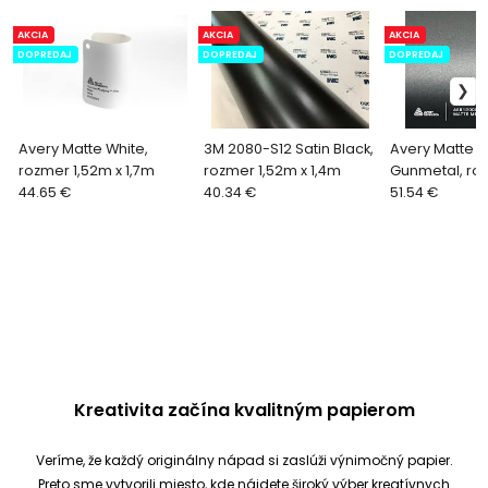
AKCIA
AKCIA
AKCIA
DOPREDAJ
DOPREDAJ
DOPREDAJ
Avery Matte White,
3M 2080-S12 Satin Black,
Avery Matte M
rozmer 1,52m x 1,7m
rozmer 1,52m x 1,4m
Gunmetal, ro
44.65 €
40.34 €
x 1,5m
51.54 €
Kreativita začína kvalitným papierom
Veríme, že každý originálny nápad si zaslúži výnimočný papier.
Preto sme vytvorili miesto, kde nájdete široký výber kreatívnych