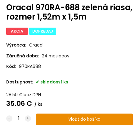
Oracal 970RA-688 zelená riasa,
rozmer 1,52m x 1,5m
AKCIA
DOPREDAJ
Výrobca:
Oracal
Záručná doba:
24 mesiacov
Kód:
970RA688
Dostupnosť:
skladom 1 ks
28.50
€
bez DPH
35.06
€
ks