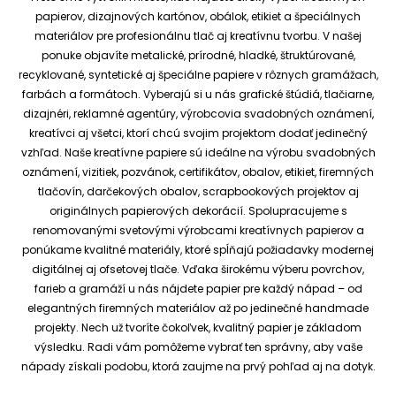
papierov, dizajnových kartónov, obálok, etikiet a špeciálnych
materiálov pre profesionálnu tlač aj kreatívnu tvorbu.
V našej
ponuke objavíte metalické, prírodné, hladké, štruktúrované,
recyklované, syntetické aj špeciálne papiere v rôznych gramážach,
farbách a formátoch. Vyberajú si u nás grafické štúdiá, tlačiarne,
dizajnéri, reklamné agentúry, výrobcovia svadobných oznámení,
kreatívci aj všetci, ktorí chcú svojim projektom dodať jedinečný
vzhľad.
Naše kreatívne papiere sú ideálne na výrobu svadobných
oznámení, vizitiek, pozvánok, certifikátov, obalov, etikiet, firemných
tlačovín, darčekových obalov, scrapbookových projektov aj
originálnych papierových dekorácií.
Spolupracujeme s
renomovanými svetovými výrobcami kreatívnych papierov a
ponúkame kvalitné materiály, ktoré spĺňajú požiadavky modernej
digitálnej aj ofsetovej tlače. Vďaka širokému výberu povrchov,
farieb a gramáží u nás nájdete papier pre každý nápad – od
elegantných firemných materiálov až po jedinečné handmade
projekty.
Nech už tvoríte čokoľvek, kvalitný papier je základom
výsledku. Radi vám pomôžeme vybrať ten správny, aby vaše
nápady získali podobu, ktorá zaujme na prvý pohľad aj na dotyk.