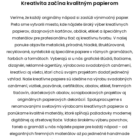
Kreativita začína kvalitným papierom
Veríme, že každý originálny nápad si zaslúži výnimočný papier.
Preto sme vytvorili miesto, kde nájdete široký výber kreatívnych
papierov, dizajnových kartónov, obálok, etikiet a špeciálnych
materiálov pre profesionálnu tlač aj kreatívnu tvorbu.
V našej
ponuke objavíte metalické, prírodné, hladké, štruktúrované,
recyklované, syntetické aj špeciálne papiere v rôznych gramážach,
farbách a formátoch. Vyberajú si u nás grafické štúdiá, tlačiarne,
dizajnéri, reklamné agentúry, výrobcovia svadobných oznámení,
kreatívci aj všetci, ktorí chcú svojim projektom dodať jedinečný
vzhľad.
Naše kreatívne papiere sú ideálne na výrobu svadobných
oznámení, vizitiek, pozvánok, certifikátov, obalov, etikiet, firemných
tlačovín, darčekových obalov, scrapbookových projektov aj
originálnych papierových dekorácií.
Spolupracujeme s
renomovanými svetovými výrobcami kreatívnych papierov a
ponúkame kvalitné materiály, ktoré spĺňajú požiadavky modernej
digitálnej aj ofsetovej tlače. Vďaka širokému výberu povrchov,
farieb a gramáží u nás nájdete papier pre každý nápad – od
elegantných firemných materiálov až po jedinečné handmade