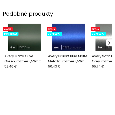
Podobné produkty
AKCIA
AKCIA
AKCIA
DOPREDAJ
DOPREDAJ
DOPREDAJ
Avery Matte Olive
Avery Briliant Blue Matte
Avery Satin Me
Green, rozmer 1,52m x
Metallic, rozmer 1,52m x
Grey, rozmer 
2m
52.46 €
2m
50.43 €
2,7m
65.74 €