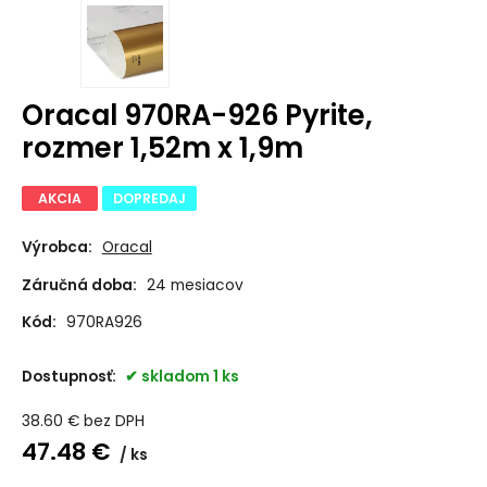
Oracal 970RA-926 Pyrite,
rozmer 1,52m x 1,9m
AKCIA
DOPREDAJ
Výrobca:
Oracal
Záručná doba:
24 mesiacov
Kód:
970RA926
Dostupnosť:
skladom 1 ks
38.60
€
bez DPH
47.48
€
ks