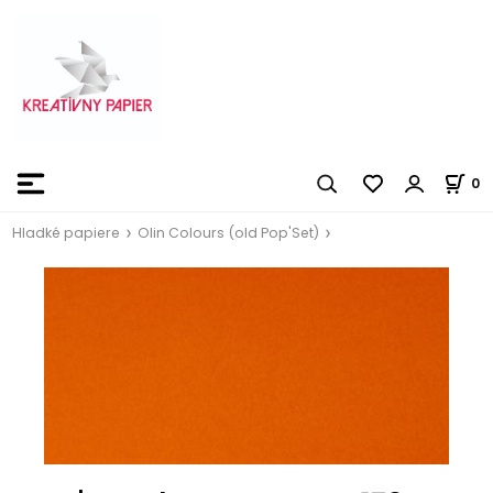
0
Hladké papiere
Olin Colours (old Pop'Set)