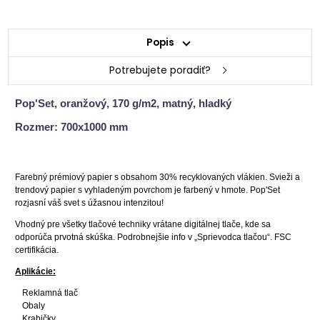
Popis
Potrebujete poradiť?
Pop'Set, oranžový, 170 g/m2, matný, hladký
Rozmer: 700x1000 mm
Farebný prémiový papier s obsahom 30% recyklovaných vlákien. Svieži a
trendový papier s vyhladeným povrchom je farbený v hmote. Pop'Set
rozjasní váš svet s úžasnou intenzitou!
Vhodný pre všetky tlačové techniky vrátane digitálnej tlače, kde sa
odporúča prvotná skúška.
Podrobnejšie info v „Sprievodca tlačou“. FSC
certifikácia.
Aplikácie:
Reklamná tlač
Obaly
Krabičky