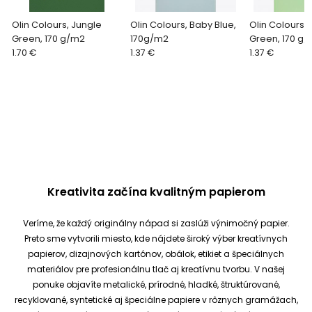
Olin Colours, Jungle
Olin Colours, Baby Blue,
Olin Colours, 
Green, 170 g/m2
170g/m2
Green, 170 g
1.70 €
1.37 €
1.37 €
Kreativita začína kvalitným papierom
Veríme, že každý originálny nápad si zaslúži výnimočný papier.
Preto sme vytvorili miesto, kde nájdete široký výber kreatívnych
papierov, dizajnových kartónov, obálok, etikiet a špeciálnych
materiálov pre profesionálnu tlač aj kreatívnu tvorbu.
V našej
ponuke objavíte metalické, prírodné, hladké, štruktúrované,
recyklované, syntetické aj špeciálne papiere v rôznych gramážach,