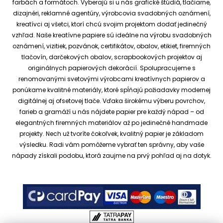
farbách a formátoch. Vyberajú si u nás grafické štúdiá, tlačiarne,
dizajnéri, reklamné agentúry, výrobcovia svadobných oznámení,
kreatívci aj všetci, ktorí chcú svojim projektom dodať jedinečný
vzhľad.
Naše kreatívne papiere sú ideálne na výrobu svadobných
oznámení, vizitiek, pozvánok, certifikátov, obalov, etikiet, firemných
tlačovín, darčekových obalov, scrapbookových projektov aj
originálnych papierových dekorácií.
Spolupracujeme s
renomovanými svetovými výrobcami kreatívnych papierov a
ponúkame kvalitné materiály, ktoré spĺňajú požiadavky modernej
digitálnej aj ofsetovej tlače. Vďaka širokému výberu povrchov,
farieb a gramáží u nás nájdete papier pre každý nápad – od
elegantných firemných materiálov až po jedinečné handmade
projekty.
Nech už tvoríte čokoľvek, kvalitný papier je základom
výsledku. Radi vám pomôžeme vybrať ten správny, aby vaše
nápady získali podobu, ktorá zaujme na prvý pohľad aj na dotyk.