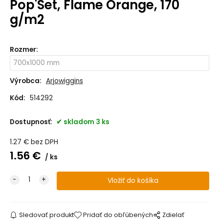
Pop'Set, Flame Orange, 170
g/m2
Rozmer
:
Výrobca:
Arjowiggins
Kód:
514292
Dostupnosť:
skladom 3 ks
1.27
€
bez DPH
1.56
€
ks
Sledovať produkt
Pridať do obľúbených
Zdielať