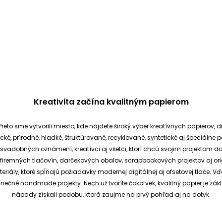
Kreativita začína kvalitným papierom
reto sme vytvorili miesto, kde nájdete široký výber kreatívnych papierov, d
cké, prírodné, hladké, štruktúrované, recyklované, syntetické aj špeciáln
ia svadobných oznámení, kreatívci aj všetci, ktorí chcú svojim projektom 
et, firemných tlačovín, darčekových obalov, scrapbookových projektov aj o
ály, ktoré spĺňajú požiadavky modernej digitálnej aj ofsetovej tlače. V
dinečné handmade projekty.
Nech už tvoríte čokoľvek, kvalitný papier je
nápady získali podobu, ktorá zaujme na prvý pohľad aj na dotyk.