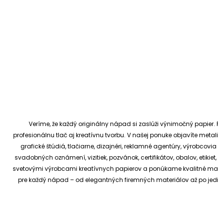
Veríme, že každý originálny nápad si zaslúži výnimočný papier. P
profesionálnu tlač aj kreatívnu tvorbu.
V našej ponuke objavíte metali
grafické štúdiá, tlačiarne, dizajnéri, reklamné agentúry, výrobcov
svadobných oznámení, vizitiek, pozvánok, certifikátov, obalov, etiki
svetovými výrobcami kreatívnych papierov a ponúkame kvalitné materi
pre každý nápad – od elegantných firemných materiálov až po je