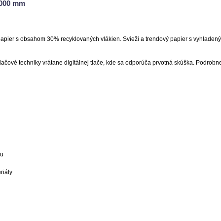
1000 mm
apier s obsahom 30% recyklovaných vlákien. Svieži a trendový papier s vyhladený
lačové techniky vrátane digitálnej tlače, kde sa odporúča prvotná skúška.
Podrobnej
nu
riály