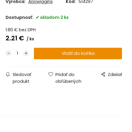
Výrobca:
Arjowiggins
Kód:
514297
Dostupnosť:
skladom 2 ks
1.80
€
bez DPH
2.21
€
ks
Sledovať
Pridať do
Zdielať
produkt
obľúbených