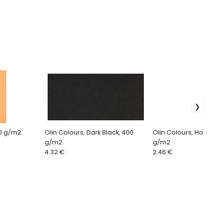
40 g/m2
Olin Colours, Dark Black, 400
Olin Colours, Hot Bro
g/m2
g/m2
4.32 €
2.46 €