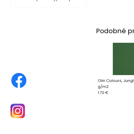
Podobné p
Olin Colours, Jung
g/m2
1.70 €