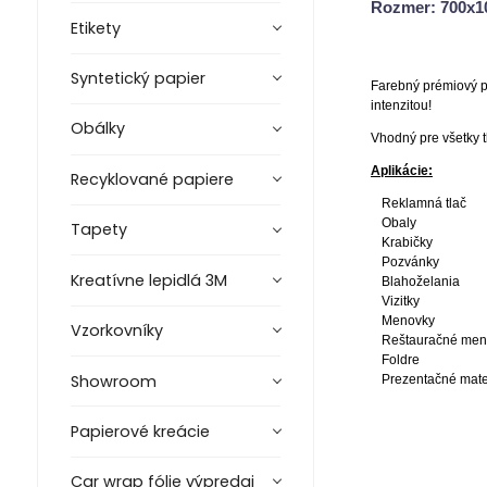
Rozmer: 700x
Etikety
Syntetický papier
Farebný prémiový p
intenzitou!
Obálky
Vhodný pre všetky t
Aplikácie:
Recyklované papiere
Reklamná tlač
Obaly
Tapety
Krabičky
Pozvánky
Kreatívne lepidlá 3M
Blahoželania
Vizitky
Menovky
Vzorkovníky
Reštauračné me
Foldre
Showroom
Prezentačné mate
Papierové kreácie
Car wrap fólie výpredaj