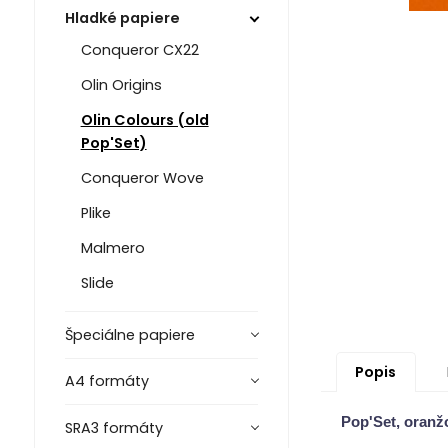
Hladké papiere
Conqueror CX22
Olin Origins
Olin Colours (old
Pop'Set)
Conqueror Wove
Plike
Malmero
Slide
Špeciálne papiere
Popis
A4 formáty
Pop'Set, oranž
SRA3 formáty