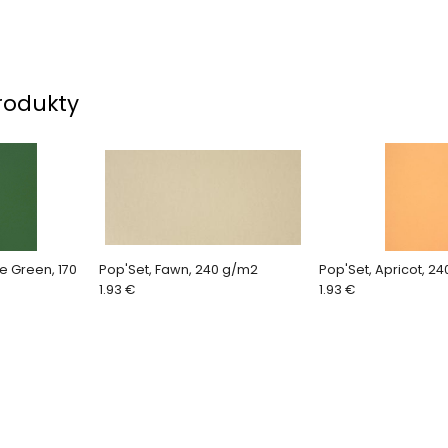
rodukty
le Green, 170
Pop'Set, Fawn, 240 g/m2
Pop'Set, Apricot, 2
1.93 €
1.93 €