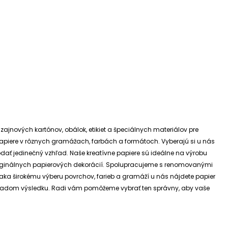
izajnových kartónov, obálok, etikiet a špeciálnych materiálov pre
e papiere v rôznych gramážach, farbách a formátoch. Vyberajú si u nás
dodať jedinečný vzhľad.
Naše kreatívne papiere sú ideálne na výrobu
riginálnych papierových dekorácií.
Spolupracujeme s renomovanými
ďaka širokému výberu povrchov, farieb a gramáží u nás nájdete papier
 základom výsledku. Radi vám pomôžeme vybrať ten správny, aby vaše