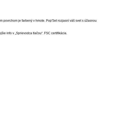
m povrchom je farbený v hmote. Pop'Set rozjasní váš svet s úžasnou
šie info v „Sprievodca tlačou“. FSC certifikácia.