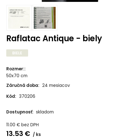
Raflatac Antique - biely
BIELE
Rozmer:
:
50x70 cm
Záručná doba:
24 mesiacov
Kód:
370206
Dostupnosť:
skladom
11.00
€
bez DPH
13.53
€
ks