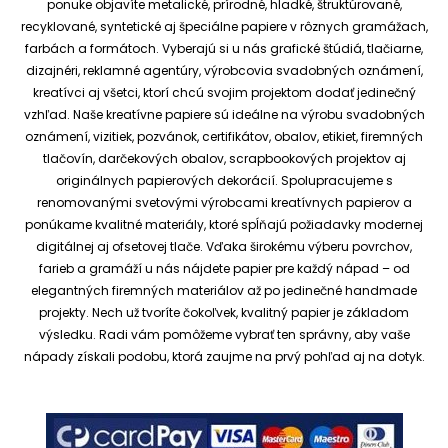
ponuke objavíte metalické, prírodné, hladké, štruktúrované,
recyklované, syntetické aj špeciálne papiere v rôznych gramážach,
farbách a formátoch. Vyberajú si u nás grafické štúdiá, tlačiarne,
dizajnéri, reklamné agentúry, výrobcovia svadobných oznámení,
kreatívci aj všetci, ktorí chcú svojim projektom dodať jedinečný
vzhľad.
Naše kreatívne papiere sú ideálne na výrobu svadobných
oznámení, vizitiek, pozvánok, certifikátov, obalov, etikiet, firemných
tlačovín, darčekových obalov, scrapbookových projektov aj
originálnych papierových dekorácií.
Spolupracujeme s
renomovanými svetovými výrobcami kreatívnych papierov a
ponúkame kvalitné materiály, ktoré spĺňajú požiadavky modernej
digitálnej aj ofsetovej tlače. Vďaka širokému výberu povrchov,
farieb a gramáží u nás nájdete papier pre každý nápad – od
elegantných firemných materiálov až po jedinečné handmade
projekty.
Nech už tvoríte čokoľvek, kvalitný papier je základom
výsledku. Radi vám pomôžeme vybrať ten správny, aby vaše
nápady získali podobu, ktorá zaujme na prvý pohľad aj na dotyk.