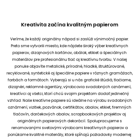
Kreativita začína kvalitným papierom
Veríme, že každý originálny nápad si zaslúži výnimočný papier.
Preto sme vytvorili miesto, kde nájdete široký výber kreatívnych
papierov, dizajnových kartónov, obálok, etikiet a špeciálnych
materiálov pre profesionálnu tlač aj kreatívnu tvorbu.
V našej
ponuke objavíte metalické, prírodné, hladké, štruktúrované,
recyklované, syntetické aj špeciálne papiere v rôznych gramážach,
farbách a formátoch. Vyberajú si u nás grafické štúdiá, tlačiarne,
dizajnéri, reklamné agentúry, výrobcovia svadobných oznámení,
kreatívci aj všetci, ktorí chcú svojim projektom dodať jedinečný
vzhľad.
Naše kreatívne papiere sú ideálne na výrobu svadobných
oznámení, vizitiek, pozvánok, certifikátov, obalov, etikiet, firemných
tlačovín, darčekových obalov, scrapbookových projektov aj
originálnych papierových dekorácií.
Spolupracujeme s
renomovanými svetovými výrobcami kreatívnych papierov a
ponúkame kvalitné materiály, ktoré spĺňajú požiadavky modernej