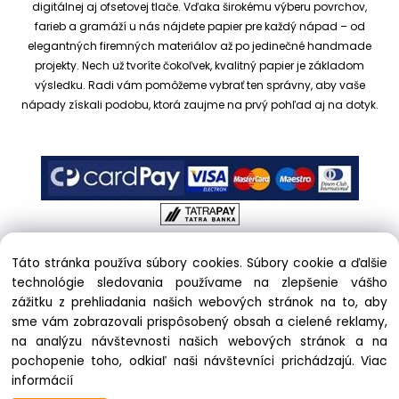
digitálnej aj ofsetovej tlače. Vďaka širokému výberu povrchov,
farieb a gramáží u nás nájdete papier pre každý nápad – od
elegantných firemných materiálov až po jedinečné handmade
projekty.
Nech už tvoríte čokoľvek, kvalitný papier je základom
výsledku. Radi vám pomôžeme vybrať ten správny, aby vaše
nápady získali podobu, ktorá zaujme na prvý pohľad aj na dotyk.
Táto stránka používa súbory cookies. Súbory cookie a ďalšie
Copyright © 2017 kreativnypapier.sk, All rights reserved |
technológie sledovania používame na zlepšenie vášho
hajekova@kreativnypapier.sk
| Beckovská 38/A, 831 04
zážitku z prehliadania našich webových stránok na to, aby
Bratislava
sme vám zobrazovali prispôsobený obsah a cielené reklamy,
na analýzu návštevnosti našich webových stránok a na
Odstúpenie od zmluvy:
pochopenie toho, odkiaľ naši návštevníci prichádzajú.
Viac
informácií