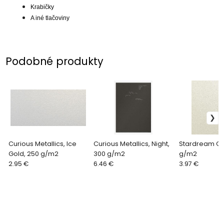
Krabičky
A iné tlačoviny
Podobné produkty
Curious Metallics, Ice
Curious Metallics, Night,
Stardream Op
Gold, 250 g/m2
300 g/m2
g/m2
2.95 €
6.46 €
3.97 €