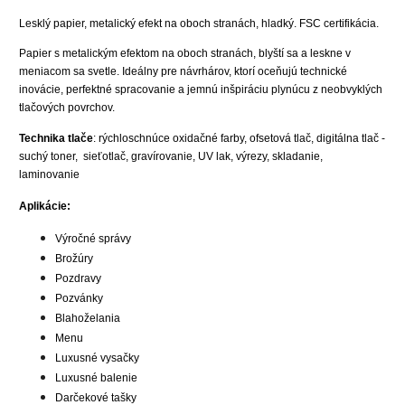
Lesklý papier, metalický efekt na oboch stranách, hladký. FSC certifikácia.
Papier s metalickým efektom na oboch stranách, blyští sa a leskne v
meniacom sa svetle. Ideálny pre návrhárov, ktorí oceňujú technické
inovácie, perfektné spracovanie a jemnú inšpiráciu plynúcu z neobvyklých
tlačových povrchov.
Technika tlače
: rýchloschnúce oxidačné farby, ofsetová tlač, digitálna tlač -
suchý toner, sieťotlač, gravírovanie, UV lak, výrezy, skladanie,
laminovanie
Aplikácie:
Výročné správy
Brožúry
Pozdravy
Pozvánky
Blahoželania
Menu
Luxusné vysačky
Luxusné balenie
Darčekové tašky