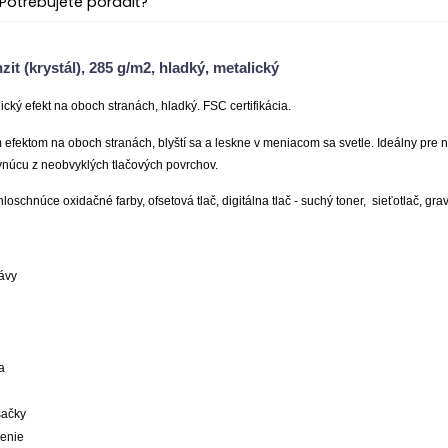
Potrebujete poradiť?
it (krystál), 285 g/m2, hladký, metalický
ický efekt na oboch stranách, hladký. FSC certifikácia.
 efektom na oboch stranách, blyští sa a leskne v meniacom sa svetle. Ideálny pre n
ynúcu z neobvyklých tlačových povrchov.
chloschnúce oxidačné farby, ofsetová tlač, digitálna tlač - suchý toner, sieťotlač, gr
ávy
a
sačky
enie