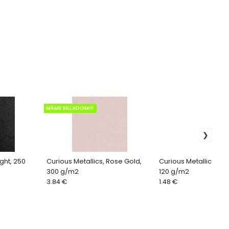
MÁME SKLADOM!!!
ight, 250
Curious Metallics, Rose Gold,
Curious Metallics, Wh
300 g/m2
120 g/m2
3.84 €
1.48 €