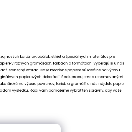
izajnových kartónov, obálok, etikiet a špeciálnych materiálov pre
e papiere v rôznych gramážach, farbách a formátoch. Vyberajú si u nás
dodať jedinečný vzhľad.
Naše kreatívne papiere sú ideálne na výrobu
riginálnych papierových dekorácií.
Spolupracujeme s renomovanými
ďaka širokému výberu povrchov, farieb a gramáží u nás nájdete papier
 základom výsledku. Radi vám pomôžeme vybrať ten správny, aby vaše