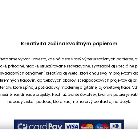
Kreativita začína kvalitným papierom
reto sme vytvorili miesto, kde nájdete široký výber kreatívnych papierov, d
cké, prírodné, hladké, štruktúrované, recyklované, syntetické aj špeciáln
ia svadobných oznámení, kreatívci aj všetci, ktorí chcú svojim projektom 
et, firemných tlačovín, darčekových obalov, scrapbookových projektov aj o
ály, ktoré spĺňajú požiadavky modernej digitálnej aj ofsetovej tlače. V
dinečné handmade projekty.
Nech už tvoríte čokoľvek, kvalitný papier je
nápady získali podobu, ktorá zaujme na prvý pohľad aj na dotyk.