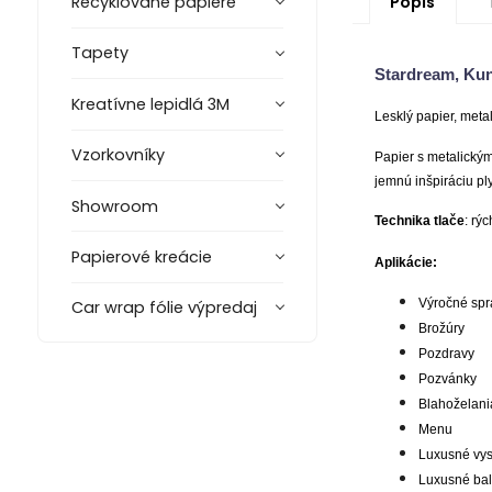
Popis
Recyklované papiere
Tapety
Stardream, Kunz
Kreatívne lepidlá 3M
Lesklý papier, metal
Vzorkovníky
Papier s metalickým
jemnú inšpiráciu pl
Showroom
Technika tlače
: rý
Papierové kreácie
Aplikácie:
Výročné spr
Car wrap fólie výpredaj
Brožúry
Pozdravy
Pozvánky
Blahoželani
Menu
Luxusné vy
Luxusné bal