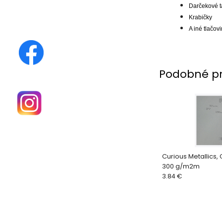
Darčekové t
Krabičky
A iné tlačov
Podobné p
Curious Metallics,
300 g/m2m
3.84 €