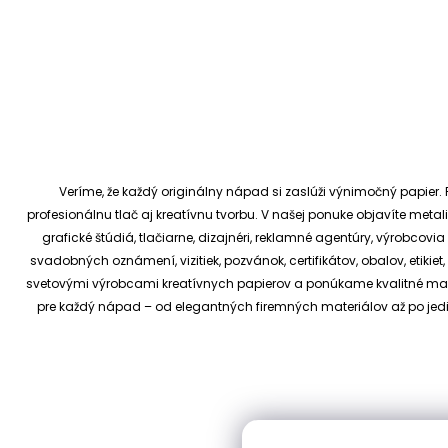
Veríme, že každý originálny nápad si zaslúži výnimočný papier. P
profesionálnu tlač aj kreatívnu tvorbu.
V našej ponuke objavíte metali
grafické štúdiá, tlačiarne, dizajnéri, reklamné agentúry, výrobcov
svadobných oznámení, vizitiek, pozvánok, certifikátov, obalov, etiki
svetovými výrobcami kreatívnych papierov a ponúkame kvalitné materi
pre každý nápad – od elegantných firemných materiálov až po je