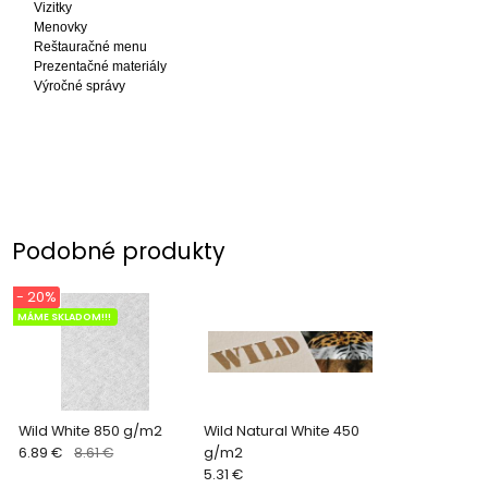
Vizitky
Menovky
Reštauračné menu
Prezentačné materiály
Výročné správy
Podobné produkty
- 20%
MÁME SKLADOM!!!
Wild White 850 g/m2
Wild Natural White 450
6.89 €
8.61 €
g/m2
5.31 €