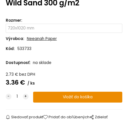
Wild Sand 300 g/m2
Rozmer
:
Výrobca:
Neeanah Paper
Kód:
533733
Dostupnosť:
na sklade
2.73
€
bez DPH
3.36
€
ks
Sledovať produkt
Pridať do obľúbených
Zdielať