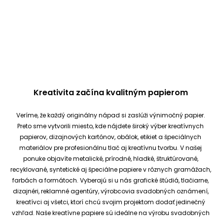
Kreativita začína kvalitným papierom
Veríme, že každý originálny nápad si zaslúži výnimočný papier.
Preto sme vytvorili miesto, kde nájdete široký výber kreatívnych
papierov, dizajnových kartónov, obálok, etikiet a špeciálnych
materiálov pre profesionálnu tlač aj kreatívnu tvorbu.
V našej
ponuke objavíte metalické, prírodné, hladké, štruktúrované,
recyklované, syntetické aj špeciálne papiere v rôznych gramážach,
farbách a formátoch. Vyberajú si u nás grafické štúdiá, tlačiarne,
dizajnéri, reklamné agentúry, výrobcovia svadobných oznámení,
kreatívci aj všetci, ktorí chcú svojim projektom dodať jedinečný
vzhľad.
Naše kreatívne papiere sú ideálne na výrobu svadobných