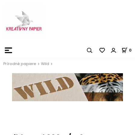
0
Prírodné papiere
Wild