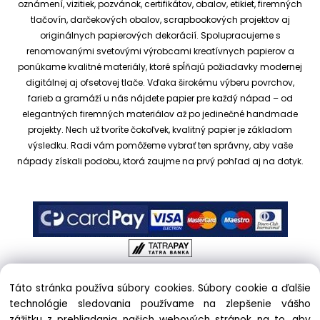
oznámení, vizitiek, pozvánok, certifikátov, obalov, etikiet, firemných
tlačovín, darčekových obalov, scrapbookových projektov aj
originálnych papierových dekorácií.
Spolupracujeme s
renomovanými svetovými výrobcami kreatívnych papierov a
ponúkame kvalitné materiály, ktoré spĺňajú požiadavky modernej
digitálnej aj ofsetovej tlače. Vďaka širokému výberu povrchov,
farieb a gramáží u nás nájdete papier pre každý nápad – od
elegantných firemných materiálov až po jedinečné handmade
projekty.
Nech už tvoríte čokoľvek, kvalitný papier je základom
výsledku. Radi vám pomôžeme vybrať ten správny, aby vaše
nápady získali podobu, ktorá zaujme na prvý pohľad aj na dotyk.
Táto stránka používa súbory cookies. Súbory cookie a ďalšie
Copyright © 2017 kreativnypapier.sk, All rights reserved |
technológie sledovania používame na zlepšenie vášho
hajekova@kreativnypapier.sk
| Beckovská 38/A, 831 04
zážitku z prehliadania našich webových stránok na to, aby