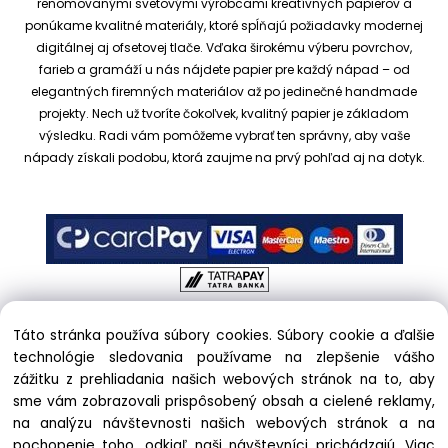
renomovanými svetovými výrobcami kreatívnych papierov a
ponúkame kvalitné materiály, ktoré spĺňajú požiadavky modernej
digitálnej aj ofsetovej tlače. Vďaka širokému výberu povrchov,
farieb a gramáží u nás nájdete papier pre každý nápad – od
elegantných firemných materiálov až po jedinečné handmade
projekty.
Nech už tvoríte čokoľvek, kvalitný papier je základom
výsledku. Radi vám pomôžeme vybrať ten správny, aby vaše
nápady získali podobu, ktorá zaujme na prvý pohľad aj na dotyk.
Táto stránka používa súbory cookies. Súbory cookie a ďalšie
Copyright © 2017 kreativnypapier.sk, All rights reserved |
technológie sledovania používame na zlepšenie vášho
hajekova@kreativnypapier.sk
| Beckovská 38/A, 831 04
zážitku z prehliadania našich webových stránok na to, aby
Bratislava
sme vám zobrazovali prispôsobený obsah a cielené reklamy,
na analýzu návštevnosti našich webových stránok a na
Odstúpenie od zmluvy:
pochopenie toho, odkiaľ naši návštevníci prichádzajú.
Viac