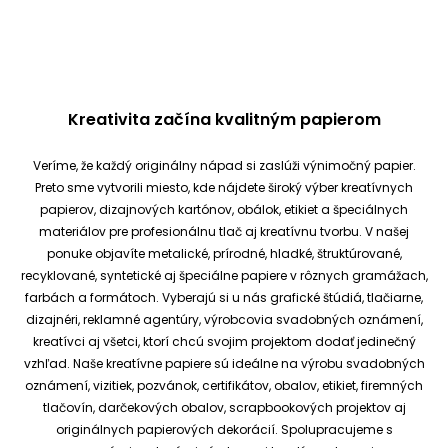
Kreativita začína kvalitným papierom
Veríme, že každý originálny nápad si zaslúži výnimočný papier.
Preto sme vytvorili miesto, kde nájdete široký výber kreatívnych
papierov, dizajnových kartónov, obálok, etikiet a špeciálnych
materiálov pre profesionálnu tlač aj kreatívnu tvorbu.
V našej
ponuke objavíte metalické, prírodné, hladké, štruktúrované,
recyklované, syntetické aj špeciálne papiere v rôznych gramážach,
farbách a formátoch. Vyberajú si u nás grafické štúdiá, tlačiarne,
dizajnéri, reklamné agentúry, výrobcovia svadobných oznámení,
kreatívci aj všetci, ktorí chcú svojim projektom dodať jedinečný
vzhľad.
Naše kreatívne papiere sú ideálne na výrobu svadobných
oznámení, vizitiek, pozvánok, certifikátov, obalov, etikiet, firemných
tlačovín, darčekových obalov, scrapbookových projektov aj
originálnych papierových dekorácií.
Spolupracujeme s