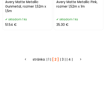
Avery Matte Metallic
Avery Matte Metallic Pink,
Gunmetal, rozmer 1,52m x
rozmer 1,52m x 1m
1,5m
skladom 1 ks
skladom 1 ks
51.54 €
35.30 €
<
stránka:
1
2
3
4
>