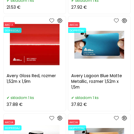
skladom 1 ks
skladom 1 ks
21.53 €
27.92 €
AKCIA
AKCIA
DOPREDAJ
DOPREDAJ
Avery Gloss Red, rozmer
Avery Lagoon Blue Matte
1,52m x 1,9m
Metallic, rozmer 1,52m x
1,5m
skladom 1 ks
skladom 1 ks
37.88 €
37.82 €
AKCIA
AKCIA
DOPREDAJ
DOPREDAJ