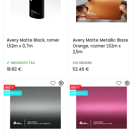
Avery Matte Black, romer
Avery Matte Metallic Blaze
1,52m x 0,7m
Orange, rozmer 1,52m x
2,5m
skladom 1 ks
na sklade
18.82 €
52.46 €
AKCIA
AKCIA
DOPREDAJ
DOPREDAJ