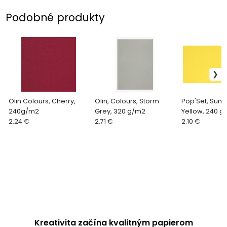
Podobné produkty
Olin Colours, Cherry,
Olin, Colours, Storm
Pop'Set, Suns
240g/m2
Grey, 320 g/m2
Yellow, 240 g
2.24 €
2.71 €
2.10 €
Kreativita začína kvalitným papierom