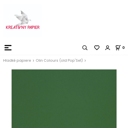
0
Hladké papiere
Olin Colours (old Pop'Set)