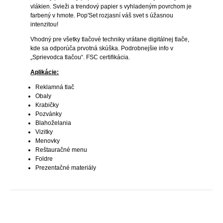
vlákien. Svieži a trendový papier s vyhladeným povrchom je
farbený v hmote. Pop'Set rozjasní váš svet s úžasnou
intenzitou!
Vhodný pre všetky tlačové techniky vrátane digitálnej tlače,
kde sa odporúča prvotná skúška.
Podrobnejšie info v
„Sprievodca tlačou“. FSC certifikácia.
Aplikácie:
Reklamná tlač
Obaly
Krabičky
Pozvánky
Blahoželania
Vizitky
Menovky
Reštauračné menu
Foldre
Prezentačné materiály