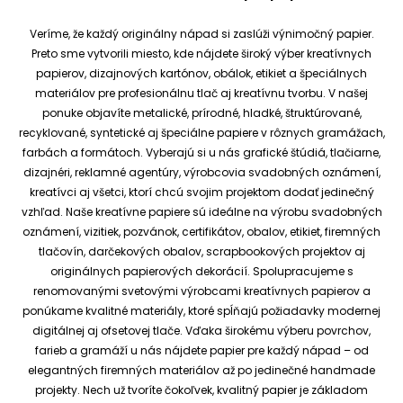
Veríme, že každý originálny nápad si zaslúži výnimočný papier.
Preto sme vytvorili miesto, kde nájdete široký výber kreatívnych
papierov, dizajnových kartónov, obálok, etikiet a špeciálnych
materiálov pre profesionálnu tlač aj kreatívnu tvorbu.
V našej
ponuke objavíte metalické, prírodné, hladké, štruktúrované,
recyklované, syntetické aj špeciálne papiere v rôznych gramážach,
farbách a formátoch. Vyberajú si u nás grafické štúdiá, tlačiarne,
dizajnéri, reklamné agentúry, výrobcovia svadobných oznámení,
kreatívci aj všetci, ktorí chcú svojim projektom dodať jedinečný
vzhľad.
Naše kreatívne papiere sú ideálne na výrobu svadobných
oznámení, vizitiek, pozvánok, certifikátov, obalov, etikiet, firemných
tlačovín, darčekových obalov, scrapbookových projektov aj
originálnych papierových dekorácií.
Spolupracujeme s
renomovanými svetovými výrobcami kreatívnych papierov a
ponúkame kvalitné materiály, ktoré spĺňajú požiadavky modernej
digitálnej aj ofsetovej tlače. Vďaka širokému výberu povrchov,
farieb a gramáží u nás nájdete papier pre každý nápad – od
elegantných firemných materiálov až po jedinečné handmade
projekty.
Nech už tvoríte čokoľvek, kvalitný papier je základom