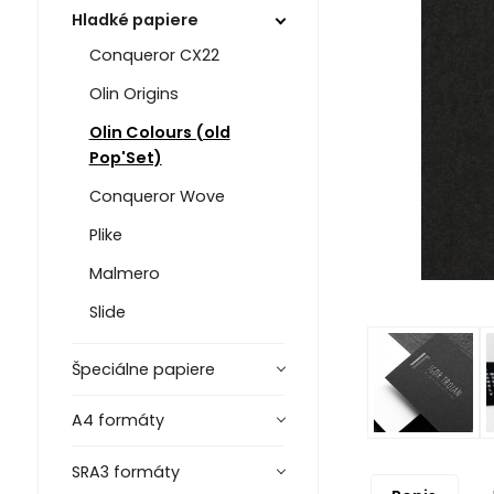
Hladké papiere
Conqueror CX22
Olin Origins
Olin Colours (old
Pop'Set)
Conqueror Wove
Plike
Malmero
Slide
Špeciálne papiere
A4 formáty
SRA3 formáty