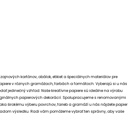
izajnových kartónov, obálok, etikiet a špeciálnych materiálov pre
e papiere v rôznych gramážach, farbách a formátoch. Vyberajú si u nás
dodať jedinečný vzhľad.
Naše kreatívne papiere sú ideálne na výrobu
riginálnych papierových dekorácií.
Spolupracujeme s renomovanými
ďaka širokému výberu povrchov, farieb a gramáží u nás nájdete papier
 základom výsledku. Radi vám pomôžeme vybrať ten správny, aby vaše