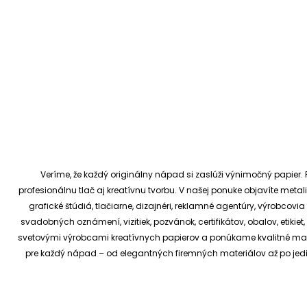
Veríme, že každý originálny nápad si zaslúži výnimočný papier. P
profesionálnu tlač aj kreatívnu tvorbu.
V našej ponuke objavíte metali
grafické štúdiá, tlačiarne, dizajnéri, reklamné agentúry, výrobcov
svadobných oznámení, vizitiek, pozvánok, certifikátov, obalov, etiki
svetovými výrobcami kreatívnych papierov a ponúkame kvalitné materi
pre každý nápad – od elegantných firemných materiálov až po je