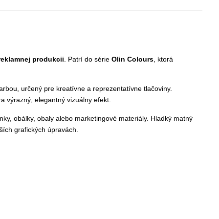
 reklamnej produkcii
. Patrí do série
Olin Colours
, ktorá
arbou, určený pre kreatívne a reprezentatívne tlačoviny.
a výrazný, elegantný vizuálny efekt.
ánky, obálky, obaly alebo marketingové materiály. Hladký matný
ších grafických úpravách.