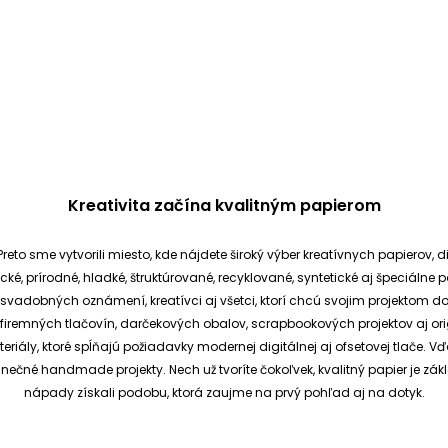
Kreativita začína kvalitným papierom
reto sme vytvorili miesto, kde nájdete široký výber kreatívnych papierov, d
cké, prírodné, hladké, štruktúrované, recyklované, syntetické aj špeciáln
ia svadobných oznámení, kreatívci aj všetci, ktorí chcú svojim projektom 
et, firemných tlačovín, darčekových obalov, scrapbookových projektov aj o
ály, ktoré spĺňajú požiadavky modernej digitálnej aj ofsetovej tlače. V
dinečné handmade projekty.
Nech už tvoríte čokoľvek, kvalitný papier je
nápady získali podobu, ktorá zaujme na prvý pohľad aj na dotyk.