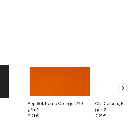
2
Pop'Set, Flame Orange, 240
Olin Colours, Pistachi
g/m2
g/m2
2.21 €
2.21 €