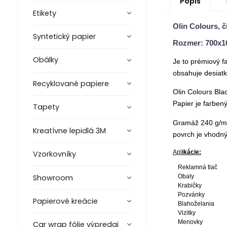
Popis
Etikety
Olin Colours, č
Syntetický papier
Rozmer: 700x
Obálky
Je to prémiový f
obsahuje desiatk
Recyklované papiere
Olin Colours Bla
Papier je farben
Tapety
Gramáž 240 g/m² 
Kreatívne lepidlá 3M
povrch je vhodný
Apl
ikácie:
Vzorkovníky
Reklamná tlač
Showroom
Obaly
Krabičky
Pozvánky
Papierové kreácie
Blahoželania
Vizitky
Menovky
Car wrap fólie výpredaj