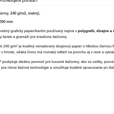
Potrebujete poradiť?
ierny, 240 g/m2, matný,
1000 mm
arebný grafic
ký papier
/kartón používaný najmä v
polygrafii, dizajne a
y farieb a gramáží pre kreatívne tlačoviny.
ck 240 g/m² je kvalitný nenatieraný dizajnový papier s hlbokou čiernou f
ý v hmote, vďaka čomu má rovnaký odtieň na povrchu aj v reze a vytvár
poskytuje ideálnu pevnosť pre luxusné tlačoviny, ako sú vizitky, pozv
 pre rôzne tlačové technológie a umožňuje kvalitné spracovanie pri ďal