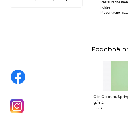
Reštauračné me
Foldre
Prezentačné mate
Podobné p
Olin Colours, Sprin
g/m2
1.37 €