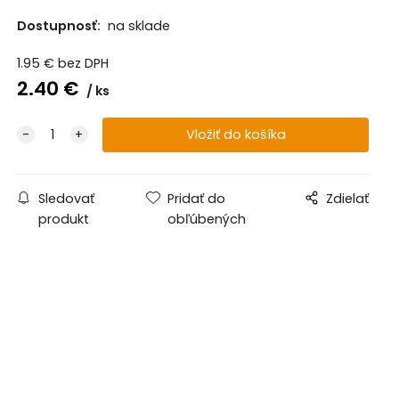
Dostupnosť:
na sklade
1.95
€
bez DPH
2.40
€
ks
Sledovať
Pridať do
Zdielať
produkt
obľúbených