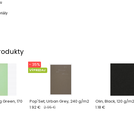
nu
riály
rodukty
- 35%
VÝPREDAJ
g Green, 170
Pop'Set, Urban Grey, 240 g/m2
Olin, Black, 120 g/m
1.92 €
2.95 €
1.18 €