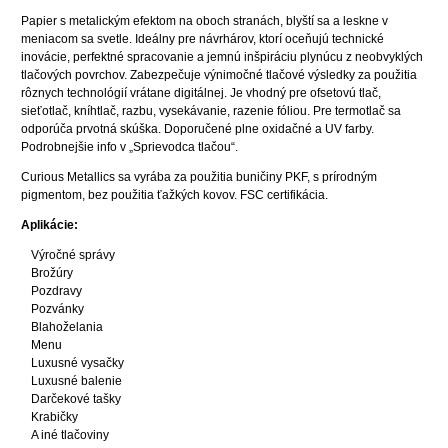
Papier s metalickým efektom na oboch stranách, blyští sa a leskne v
meniacom sa svetle. Ideálny pre návrhárov, ktorí oceňujú technické
inovácie, perfektné spracovanie a jemnú inšpiráciu plynúcu z neobvyklých
tlačových povrchov. Zabezpečuje výnimočné tlačové výsledky za použitia
rôznych technológií vrátane digitálnej. Je vhodný pre ofsetovú tlač,
sieťotlač, kníhtlač, razbu, vysekávanie, razenie fóliou. Pre termotlač sa
odporúča prvotná skúška. Doporučené plne oxidačné a UV farby.
Podrobnejšie info v „Sprievodca tlačou“.
Curious Metallics sa vyrába za použitia buničiny PKF, s prírodným
pigmentom, bez použitia ťažkých kovov. FSC certifikácia.
Aplikácie:
Výročné správy
Brožúry
Pozdravy
Pozvánky
Blahoželania
Menu
Luxusné vysačky
Luxusné balenie
Darčekové tašky
Krabičky
A iné tlačoviny