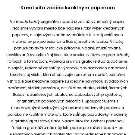
Kreativita začína kvalitným papierom
Veríme, že každý originálny nápad si zaslúži výnimočný papier.
Preto sme vytvorili miesto, kde nájdete široký výber kreatívnych
papierov, dizajnových kartónov, obálok, etikiet a špeciálnych
materiálov pre profesionálnu tlač aj kreatívnu tvorbu.
V našej
ponuke objavíte metalické, prírodné, hladké, štruktúrované,
recyklované, syntetické aj špeciálne papiere v rôznych gramážach,
farbách a formátoch. Vyberajú si u nás grafické štúdiá, tlačiarne,
dizajnéri, reklamné agentúry, výrobcovia svadobných oznámení,
kreatívci aj všetci, ktorí chcú svojim projektom dodať jedinečný
vzhľad.
Naše kreatívne papiere sú ideálne na výrobu svadobných
oznámení, vizitiek, pozvánok, certifikátov, obalov, etikiet, firemných
tlačovín, darčekových obalov, scrapbookových projektov aj
originálnych papierových dekorácií.
Spolupracujeme s
renomovanými svetovými výrobcami kreatívnych papierov a
ponúkame kvalitné materiály, ktoré spĺňajú požiadavky modernej
digitálnej aj ofsetovej tlače. Vďaka širokému výberu povrchov,
farieb a gramáží u nás nájdete papier pre každý nápad – od
elegantných firemných materiálov až po jedinečné handmade