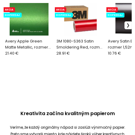
AKCIA
AKCIA
AKCIA
DOPREDAJ
DOPREDAJ
DOPREDAJ
Avery Apple Green
3M 1080-S363 Satin
Avery Satin Bl
Matte Metallic, rozmer
Smoldering Red, rozmer
rozmer 1,52m 
1,52m x 1m
21.40 €
1,52m x 1m
28.91 €
10.76 €
Kreativita začína kvalitným papierom
Veríme, že každý originálny nápad si zaslúži výnimočný papier.
Preto sme vytvorili miesto, kde nájdete široký výber kreatívnych