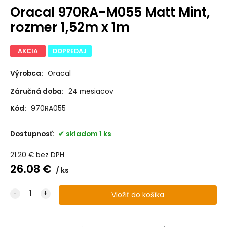
Oracal 970RA-M055 Matt Mint,
rozmer 1,52m x 1m
AKCIA
DOPREDAJ
Výrobca:
Oracal
Záručná doba:
24 mesiacov
Kód:
970RA055
Dostupnosť:
skladom 1 ks
21.20
€
bez DPH
26.08
€
ks