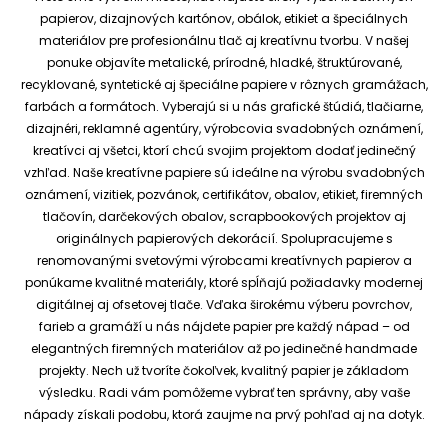
papierov, dizajnových kartónov, obálok, etikiet a špeciálnych
materiálov pre profesionálnu tlač aj kreatívnu tvorbu.
V našej
ponuke objavíte metalické, prírodné, hladké, štruktúrované,
recyklované, syntetické aj špeciálne papiere v rôznych gramážach,
farbách a formátoch. Vyberajú si u nás grafické štúdiá, tlačiarne,
dizajnéri, reklamné agentúry, výrobcovia svadobných oznámení,
kreatívci aj všetci, ktorí chcú svojim projektom dodať jedinečný
vzhľad.
Naše kreatívne papiere sú ideálne na výrobu svadobných
oznámení, vizitiek, pozvánok, certifikátov, obalov, etikiet, firemných
tlačovín, darčekových obalov, scrapbookových projektov aj
originálnych papierových dekorácií.
Spolupracujeme s
renomovanými svetovými výrobcami kreatívnych papierov a
ponúkame kvalitné materiály, ktoré spĺňajú požiadavky modernej
digitálnej aj ofsetovej tlače. Vďaka širokému výberu povrchov,
farieb a gramáží u nás nájdete papier pre každý nápad – od
elegantných firemných materiálov až po jedinečné handmade
projekty.
Nech už tvoríte čokoľvek, kvalitný papier je základom
výsledku. Radi vám pomôžeme vybrať ten správny, aby vaše
nápady získali podobu, ktorá zaujme na prvý pohľad aj na dotyk.