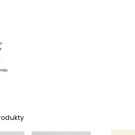
nu
y
v
riály
rodukty