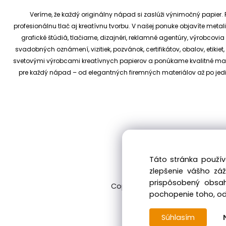
Veríme, že každý originálny nápad si zaslúži výnimočný papier. P
profesionálnu tlač aj kreatívnu tvorbu.
V našej ponuke objavíte metali
grafické štúdiá, tlačiarne, dizajnéri, reklamné agentúry, výrobcov
svadobných oznámení, vizitiek, pozvánok, certifikátov, obalov, etiki
svetovými výrobcami kreatívnych papierov a ponúkame kvalitné materi
pre každý nápad – od elegantných firemných materiálov až po je
Táto stránka použív
zlepšenie vášho zá
prispôsobený obsah
Copyright © 2017 kreativnypapier
pochopenie toho, odk
Súhlasím