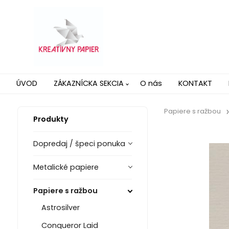
ÚVOD
ZÁKAZNÍCKA SEKCIA
O nás
KONTAKT
Papiere s ražbou
Produkty
Dopredaj / špeci ponuka
Metalické papiere
Papiere s ražbou
Astrosilver
Conqueror Laid