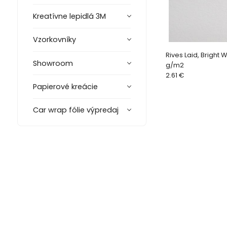
Kreatívne lepidlá 3M
Vzorkovníky
Rives Laid, Bright W
Showroom
g/m2
2.61 €
Papierové kreácie
Car wrap fólie výpredaj