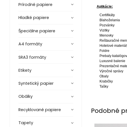
Prírodné papiere
Aplikácie:
Certifikáty
Hladké papiere
Blahoželania
Pozvánky
Špeciálne papiere
Vizitky
Menovky
Reštauračné me
A4 formáty
Hotelové materiál
Foldre
Prebaly katalógo
SRA3 formáty
Luxusné balenie
Prezentačné mate
Etikety
Výročné správy
Obaly
Krabičky
Syntetický papier
Tašky
Obálky
Podobné p
Recyklované papiere
Tapety