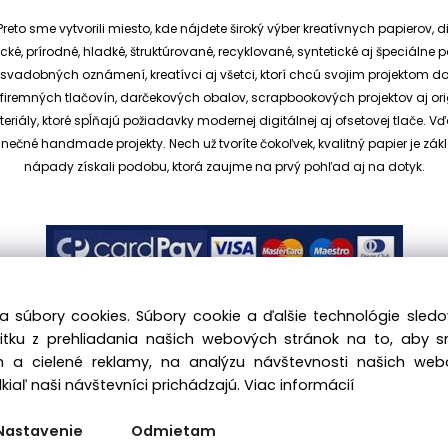
reto sme vytvorili miesto, kde nájdete široký výber kreatívnych papierov, d
cké, prírodné, hladké, štruktúrované, recyklované, syntetické aj špeciáln
ia svadobných oznámení, kreatívci aj všetci, ktorí chcú svojim projektom 
et, firemných tlačovín, darčekových obalov, scrapbookových projektov aj o
ály, ktoré spĺňajú požiadavky modernej digitálnej aj ofsetovej tlače. V
dinečné handmade projekty.
Nech už tvoríte čokoľvek, kvalitný papier je
nápady získali podobu, ktorá zaujme na prvý pohľad aj na dotyk.
a súbory cookies. Súbory cookie a ďalšie technológie sle
žitku z prehliadania našich webových stránok na to, aby 
 a cielené reklamy, na analýzu návštevnosti našich we
.sk, All rights reserved |
hajekova@kreativnypapier.sk
| Be
iaľ naši návštevníci prichádzajú.
Viac informácií
Odstúpenie od zmluvy:
Nastavenie
Odmietam