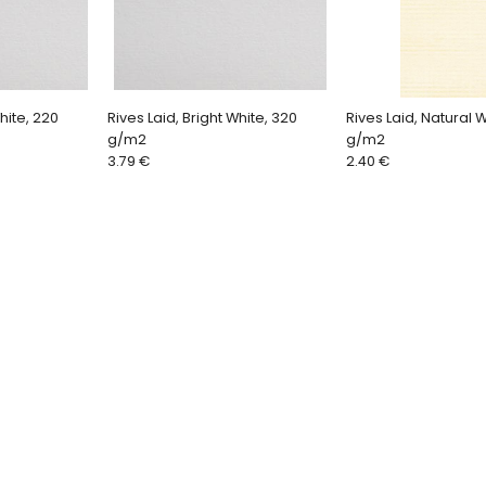
hite, 220
Rives Laid, Bright White, 320
Rives Laid, Natural 
g/m2
g/m2
3.79 €
2.40 €