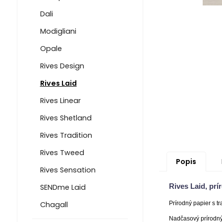
Dali
Modigliani
Opale
Rives Design
Rives Laid
Rives Linear
Rives Shetland
Rives Tradition
Rives Tweed
Popis
Rives Sensation
Rives Laid, prí
SENDme Laid
Chagall
Prírodný papier s t
Nadčasový prírodný 