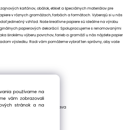
izajnových kartónov, obálok, etikiet a špeciálnych materiálov pre
e papiere v rôznych gramážach, farbách a formátoch. Vyberajú si u nás
dodať jedinečný vzhľad.
Naše kreatívne papiere sú ideálne na výrobu
riginálnych papierových dekorácií.
Spolupracujeme s renomovanými
ďaka širokému výberu povrchov, farieb a gramáží u nás nájdete papier
 základom výsledku. Radi vám pomôžeme vybrať ten správny, aby vaše
dovania používame na
sme vám zobrazovali
bových stránok a na
ckovská 38/A, 831 04 Bratislava