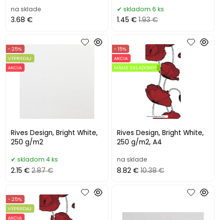
na sklade
skladom 6 ks
3.68 €
1.45 €
1.93 €
- 25%
- 15%
VÝPREDAJ
AKCIA
AKCIA
MÁME SKLADOM!!!
Rives Design, Bright White,
Rives Design, Bright White,
250 g/m2
250 g/m2, A4
skladom 4 ks
na sklade
2.15 €
2.87 €
8.82 €
10.38 €
- 25%
VÝPREDAJ
AKCIA