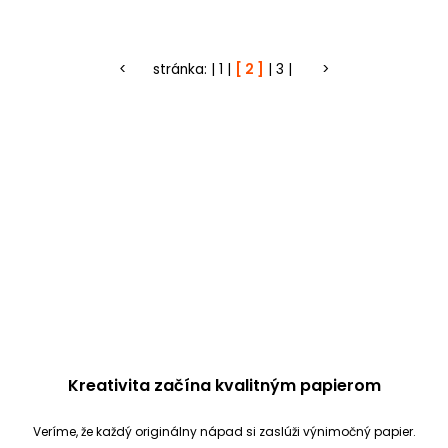
<
stránka:
1
2
3
>
Kreativita začína kvalitným papierom
Veríme, že každý originálny nápad si zaslúži výnimočný papier.