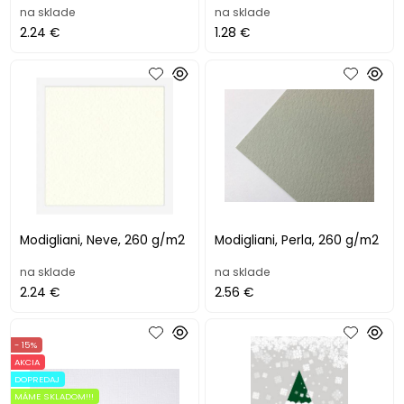
na sklade
na sklade
2.24 €
1.28 €
Modigliani, Neve, 260 g/m2
Modigliani, Perla, 260 g/m2
na sklade
na sklade
2.24 €
2.56 €
- 15%
AKCIA
DOPREDAJ
MÁME SKLADOM!!!